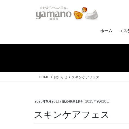
コ
ナ
ン
ビ
テ
ゲ
ン
ー
ツ
シ
ホーム
エス
へ
ョ
ス
ン
キ
に
ッ
移
プ
動
HOME
お知らせ
スキンケアフェス
2025年9月26日
/ 最終更新日時 :
2025年9月26日
スキンケアフェス