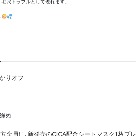
・毛穴トラブルとして現れます。
…
かりオフ
締め
方全員に､新発売のCICA配合シートマスク1枚プ