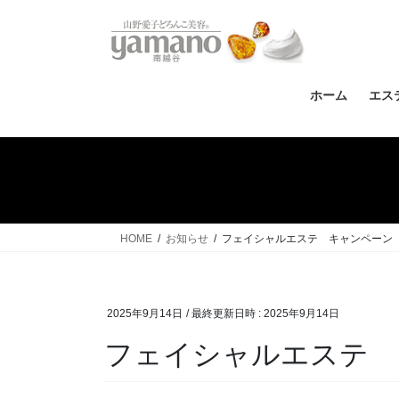
コ
ナ
ン
ビ
テ
ゲ
ン
ー
ツ
シ
ホーム
エス
へ
ョ
ス
ン
キ
に
ッ
移
プ
動
HOME
お知らせ
フェイシャルエステ キャンペーン
2025年9月14日
/ 最終更新日時 :
2025年9月14日
フェイシャルエステ 