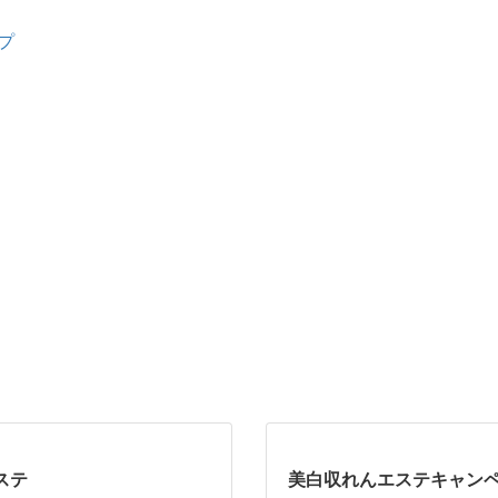
プ
ステ
美白収れんエステキャン