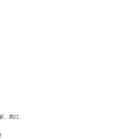
駅」西口、
2