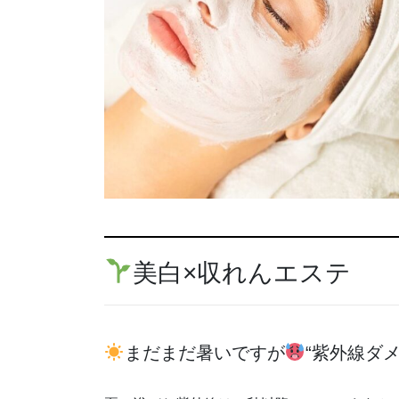
美白×収れんエステ
まだまだ暑いですが
“紫外線ダ